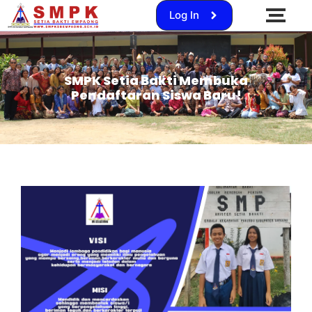
Log In
SMPK Setia Bakti Membuka
Pendaftaran Siswa Baru!