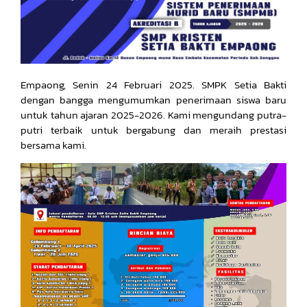
Empaong, Senin 24 Februari 2025. SMPK Setia Bakti
dengan bangga mengumumkan penerimaan siswa baru
untuk tahun ajaran 2025-2026. Kami mengundang putra-
putri terbaik untuk bergabung dan meraih prestasi
bersama kami.