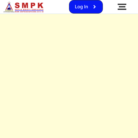
Log In
SMP KSB Empaong Gelar Kegiatan Pramuka di Bukit Jurong, Lantik Penggalang Ramu, Rakit, dan
Terap
Budaya Pendidikan di SMPK Setia Bakti
Polres Kab. Sanggau Gelar Penyuluhan Lalu
Empaong: Pembentukan Karakter dengan
Lintas di SMPK Setia Bakti Empaong
Ibadah rutin