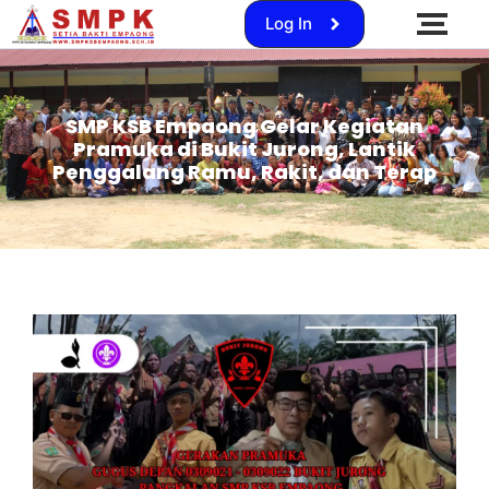
Log In
SMP KSB Empaong Gelar Kegiatan
Pramuka di Bukit Jurong, Lantik
Penggalang Ramu, Rakit, dan Terap