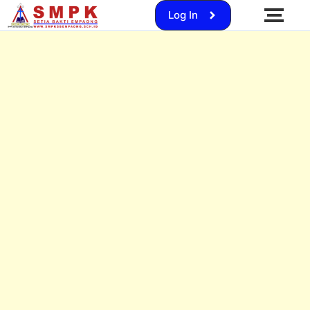
Log In
SMP KSB Empaong Gelar Kegiatan Pramuka di Bukit Jurong, Lantik Penggalang Ramu, Rakit, dan
Terap
Budaya Pendidikan di SMPK Setia Bakti
Polres Kab. Sanggau Gelar Penyuluhan Lalu
Empaong: Pembentukan Karakter dengan
Lintas di SMPK Setia Bakti Empaong
Ibadah rutin