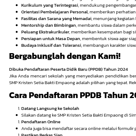
Kurikulum yang Terintegrasi
, mendukung pengembangan 
Orientasi Pembelajaran Personal
, memberikan perhatian 
Fasilitas dan Sarana yang Memadai
, menunjang kegiatan b
Mentorship dan Bimbingan
, membantu siswa dalam perk
Peluang Ekstrakurikuler
, memberikan kesempatan bagi 
Persiapan untuk Masa Depan
, membentuk siswa agar sia
Budaya Inklusif dan Toleransi
, membangun karakter sisw
Bergabunglah dengan Kami!
Dibuka Pendaftaran Peserta Didik Baru (PPDB) Tahun 2024
Jika Anda mencari sekolah yang menyediakan pendidikan berk
SMP Kristen Setia Bakti Empaong adalah pilihan yang tepat. R
Cara Pendaftaran PPDB Tahun 2
Datang Langsung ke Sekolah
Silakan datang ke SMP Kristen Setia Bakti Empaong di 
Pendaftaran Online
Anda juga bisa mendaftar secara online melalui formulir 
Pastikan Berkas Siap