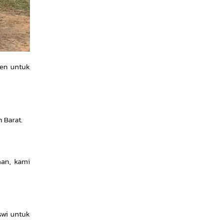
men untuk
 Barat.
man, kami
swi untuk