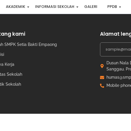
AKADEMIK
INFORMASI SEKOLAH
GALERI
PPDB
tang kami
Alamat len
ah SMPK Setia Bakti Empaong
isi
Dusun Nala 
a Kerja
Sanggau. Pro
itas Sekolah
humas@smpk
stik Sekolah
Mobile phon