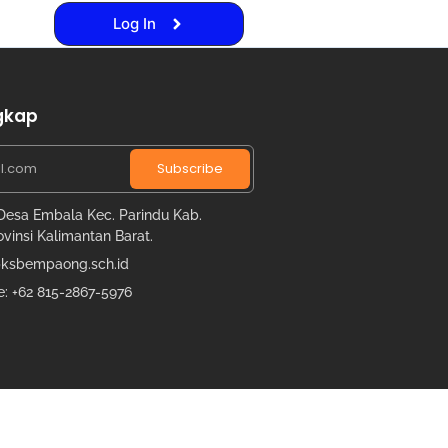
Log In
gkap
Subscribe
Desa Embala Kec. Parindu Kab.
vinsi Kalimantan Barat.
sbempaong.sch.id
e: +62 815-2867-5976